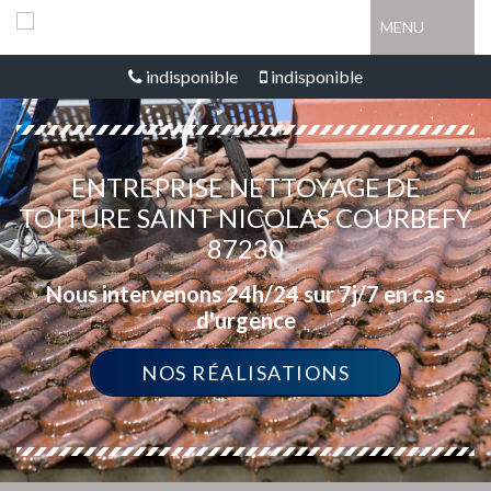
MENU
indisponible
indisponible
ENTREPRISE NETTOYAGE DE
TOITURE SAINT NICOLAS COURBEFY
87230
Nous intervenons 24h/24 sur 7j/7 en cas
d'urgence
NOS RÉALISATIONS