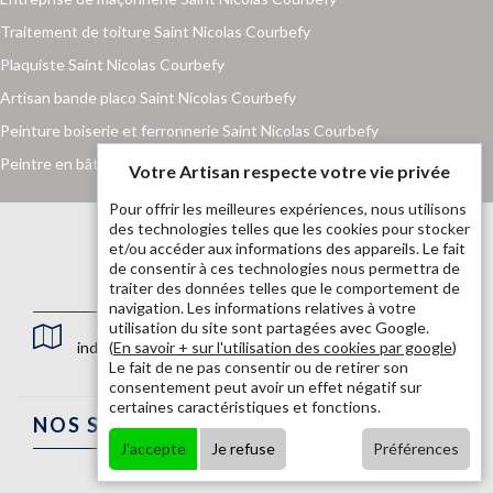
Traitement de toiture Saint Nicolas Courbefy
Plaquiste Saint Nicolas Courbefy
Artisan bande placo Saint Nicolas Courbefy
Peinture boiserie et ferronnerie Saint Nicolas Courbefy
Peintre en bâtiment Saint Nicolas Courbefy
Votre Artisan respecte votre vie privée
Pour offrir les meilleures expériences, nous utilisons
des technologies telles que les cookies pour stocker
et/ou accéder aux informations des appareils. Le fait
de consentir à ces technologies nous permettra de
traiter des données telles que le comportement de
navigation. Les informations relatives à votre
utilisation du site sont partagées avec Google.
indisponible
(
En savoir + sur l'utilisation des cookies par google
)
Le fait de ne pas consentir ou de retirer son
consentement peut avoir un effet négatif sur
certaines caractéristiques et fonctions.
NOS SERVICES
J'accepte
Je refuse
Préférences