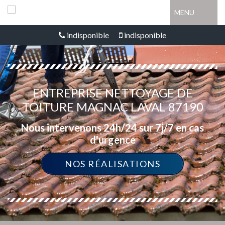
MENU
indisponible
indisponible
ENTREPRISE NETTOYAGE DE
TOITURE MAGNAC LAVAL 87190
Nous intervenons 24h/24 sur 7j/7 en cas
d'urgence
NOS RÉALISATIONS