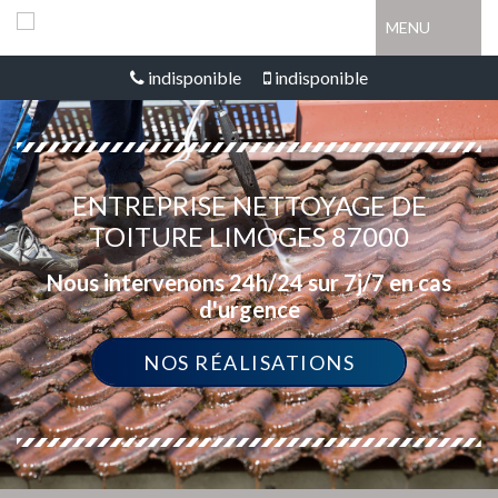
MENU
indisponible
indisponible
ENTREPRISE NETTOYAGE DE
TOITURE LIMOGES 87000
Nous intervenons 24h/24 sur 7j/7 en cas
d'urgence
NOS RÉALISATIONS