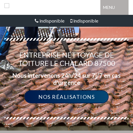
MENU
indisponible
indisponible
ENTREPRISE NETTOYAGE DE
TOITURE LE CHALARD 87500
Nous intervenons 24h/24 sur 7j/7 en cas
d'urgence
NOS RÉALISATIONS