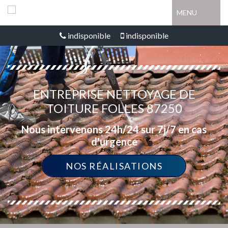
MENU
indisponible
indisponible
ENTREPRISE NETTOYAGE DE
TOITURE FOLLES 87250
Nous intervenons 24h/24 sur 7j/7 en cas
d'urgence
NOS RÉALISATIONS