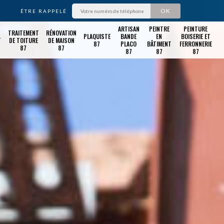
ÊTRE RAPPELÉ
ARTISAN
PEINTRE
PEINTURE
TRAITEMENT
RÉNOVATION
PLAQUISTE
BANDE
EN
BOISERIE ET
T
DE TOITURE
DE MAISON
87
PLACO
BÂTIMENT
FERRONNERIE
87
87
87
87
87