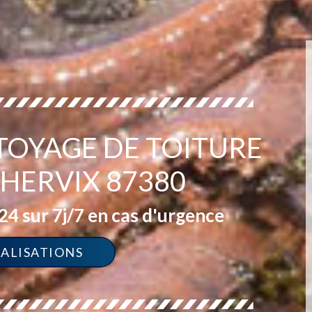
TOYAGE DE TOITURE
HERVIX 87380
4 sur 7j/7 en cas d'urgence
ÉALISATIONS