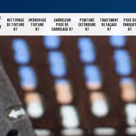
E
NETTOYAGE
HYDROFUGE
CARRELEUR
PEINTURE
TRAITEMENT
POSE DE
DE TOITURE
TOITURE
POSE DE
EXTÉRIEURE
DE FAÇADE
PARQUE
E
87
87
CARRELAGE 87
87
87
87