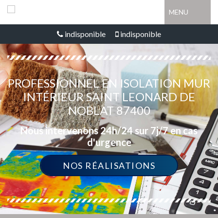
MENU
indisponible
indisponible
PROFESSIONNEL EN ISOLATION MUR
INTÉRIEUR SAINT LEONARD DE
NOBLAT 87400
Nous intervenons 24h/24 sur 7j/7 en cas
d'urgence
NOS RÉALISATIONS