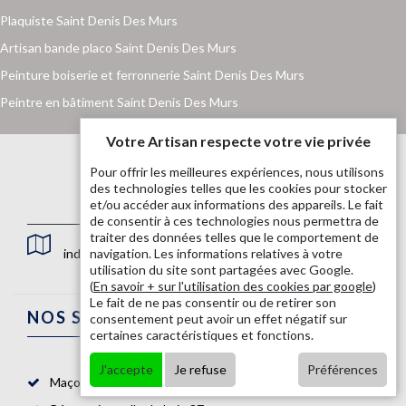
Plaquiste Saint Denis Des Murs
Artisan bande placo Saint Denis Des Murs
Peinture boiserie et ferronnerie Saint Denis Des Murs
Peintre en bâtiment Saint Denis Des Murs
Votre Artisan respecte votre vie privée
Pour offrir les meilleures expériences, nous utilisons
des technologies telles que les cookies pour stocker
et/ou accéder aux informations des appareils. Le fait
de consentir à ces technologies nous permettra de
traiter des données telles que le comportement de
indisponible
navigation. Les informations relatives à votre
utilisation du site sont partagées avec Google.
(
En savoir + sur l'utilisation des cookies par google
)
Le fait de ne pas consentir ou de retirer son
NOS SERVICES
consentement peut avoir un effet négatif sur
certaines caractéristiques et fonctions.
J'accepte
Je refuse
Préférences
Maçon 87