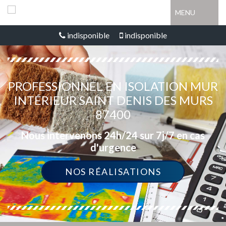
MENU
indisponible
indisponible
PROFESSIONNEL EN ISOLATION MUR
INTÉRIEUR SAINT DENIS DES MURS
87400
Nous intervenons 24h/24 sur 7j/7 en cas
d'urgence
NOS RÉALISATIONS