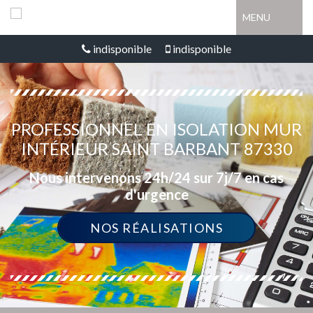
MENU
indisponible
indisponible
PROFESSIONNEL EN ISOLATION MUR
INTÉRIEUR SAINT BARBANT 87330
Nous intervenons 24h/24 sur 7j/7 en cas
d'urgence
NOS RÉALISATIONS