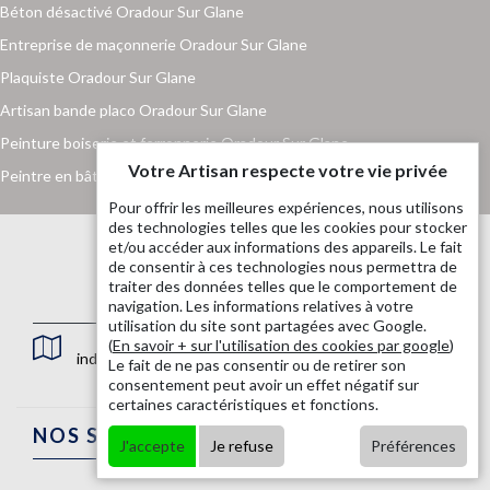
Béton désactivé Oradour Sur Glane
Entreprise de maçonnerie Oradour Sur Glane
Plaquiste Oradour Sur Glane
Artisan bande placo Oradour Sur Glane
Peinture boiserie et ferronnerie Oradour Sur Glane
Votre Artisan respecte votre vie privée
Peintre en bâtiment Oradour Sur Glane
Pour offrir les meilleures expériences, nous utilisons
des technologies telles que les cookies pour stocker
et/ou accéder aux informations des appareils. Le fait
de consentir à ces technologies nous permettra de
traiter des données telles que le comportement de
navigation. Les informations relatives à votre
utilisation du site sont partagées avec Google.
(
En savoir + sur l'utilisation des cookies par google
)
indisponible
Le fait de ne pas consentir ou de retirer son
consentement peut avoir un effet négatif sur
certaines caractéristiques et fonctions.
NOS SERVICES
J'accepte
Je refuse
Préférences