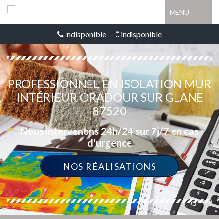
MENU
indisponible
indisponible
PROFESSIONNEL EN ISOLATION MUR
INTÉRIEUR ORADOUR SUR GLANE
87520
Nous intervenons 24h/24 sur 7j/7 en cas
d'urgence
NOS RÉALISATIONS