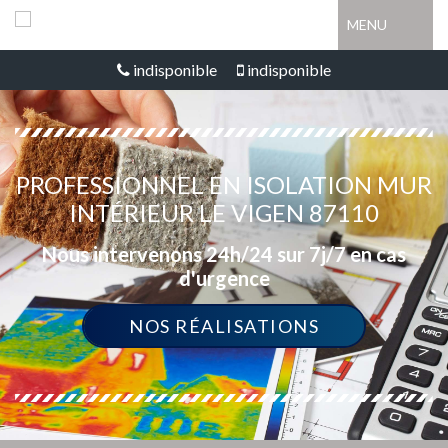
MENU
indisponible
indisponible
PROFESSIONNEL EN ISOLATION MUR
INTÉRIEUR LE VIGEN 87110
Nous intervenons 24h/24 sur 7j/7 en cas
d'urgence
NOS RÉALISATIONS