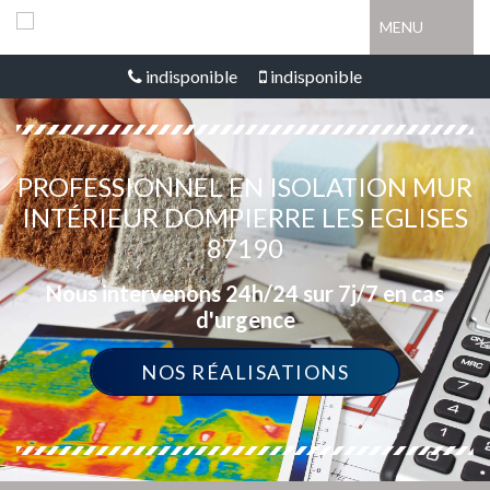
MENU
indisponible
indisponible
PROFESSIONNEL EN ISOLATION MUR
INTÉRIEUR DOMPIERRE LES EGLISES
87190
Nous intervenons 24h/24 sur 7j/7 en cas
d'urgence
NOS RÉALISATIONS