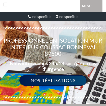
MENU
indisponible
indisponible
PROFESSIONNEL EN ISOLATION MUR
INTÉRIEUR COUSSAC BONNEVAL
87500
Nous intervenons 24h/24 sur 7j/7 en cas
d'urgence
NOS RÉALISATIONS