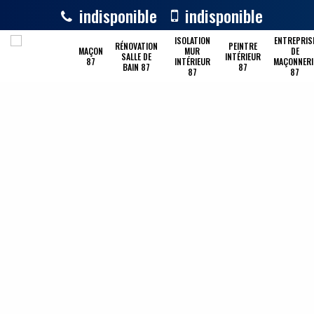
indisponible
indisponible
ISOLATION
ENTREPRIS
RÉNOVATION
PEINTRE
MAÇON
MUR
DE
SALLE DE
INTÉRIEUR
87
INTÉRIEUR
MAÇONNERI
BAIN 87
87
87
87