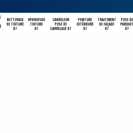
E
NETTOYAGE
HYDROFUGE
CARRELEUR
PEINTURE
TRAITEMENT
POSE DE
DE TOITURE
TOITURE
POSE DE
EXTÉRIEURE
DE FAÇADE
PARQUE
E
87
87
CARRELAGE 87
87
87
87