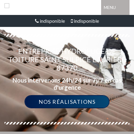
MENU
indisponible
indisponible
ENTREPRISE HYDROFUGE DE
TOITURE SAINT SULPICE LAURIERE
87370
Nous intervenons 24h/24 sur 7j/7 en cas
d'urgence
NOS RÉALISATIONS