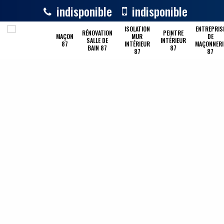
indisponible
indisponible
ISOLATION
ENTREPRIS
RÉNOVATION
PEINTRE
MAÇON
MUR
DE
SALLE DE
INTÉRIEUR
87
INTÉRIEUR
MAÇONNERI
BAIN 87
87
87
87