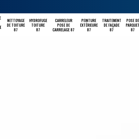
E
NETTOYAGE
HYDROFUGE
CARRELEUR
PEINTURE
TRAITEMENT
POSE DE
DE TOITURE
TOITURE
POSE DE
EXTÉRIEURE
DE FAÇADE
PARQUE
E
87
87
CARRELAGE 87
87
87
87