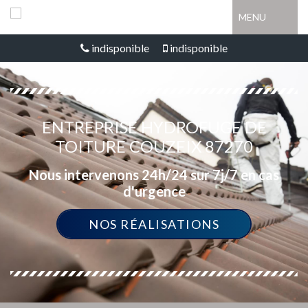
MENU
indisponible
indisponible
ENTREPRISE HYDROFUGE DE
TOITURE COUZEIX 87270
Nous intervenons 24h/24 sur 7j/7 en cas
d'urgence
NOS RÉALISATIONS