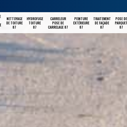
E
NETTOYAGE
HYDROFUGE
CARRELEUR
PEINTURE
TRAITEMENT
POSE DE
DE TOITURE
TOITURE
POSE DE
EXTÉRIEURE
DE FAÇADE
PARQUE
E
87
87
CARRELAGE 87
87
87
87