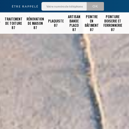
ÊTRE RAPPELÉ
ARTISAN
PEINTRE
PEINTURE
TRAITEMENT
RÉNOVATION
PLAQUISTE
BANDE
EN
BOISERIE ET
T
DE TOITURE
DE MAISON
87
PLACO
BÂTIMENT
FERRONNERIE
87
87
87
87
87