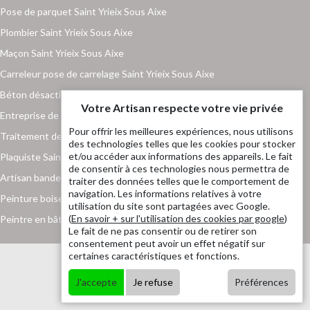
Pose de parquet Saint Yrieix Sous Aixe
Plombier Saint Yrieix Sous Aixe
Maçon Saint Yrieix Sous Aixe
Carreleur pose de carrelage Saint Yrieix Sous Aixe
Béton désactivé Saint Yrieix Sous Aixe
Votre Artisan respecte votre vie privée
Entreprise de maçonnerie Saint Yrieix Sous Aixe
Pour offrir les meilleures expériences, nous utilisons
Traitement de toiture Saint Yrieix Sous Aixe
des technologies telles que les cookies pour stocker
et/ou accéder aux informations des appareils. Le fait
Plaquiste Saint Yrieix Sous Aixe
de consentir à ces technologies nous permettra de
Artisan bande placo Saint Yrieix Sous Aixe
traiter des données telles que le comportement de
navigation. Les informations relatives à votre
Peinture boiserie et ferronnerie Saint Yrieix Sous Aixe
utilisation du site sont partagées avec Google.
(
En savoir + sur l'utilisation des cookies par google
)
Peintre en bâtiment Saint Yrieix Sous Aixe
Le fait de ne pas consentir ou de retirer son
consentement peut avoir un effet négatif sur
certaines caractéristiques et fonctions.
J'accepte
Je refuse
Préférences