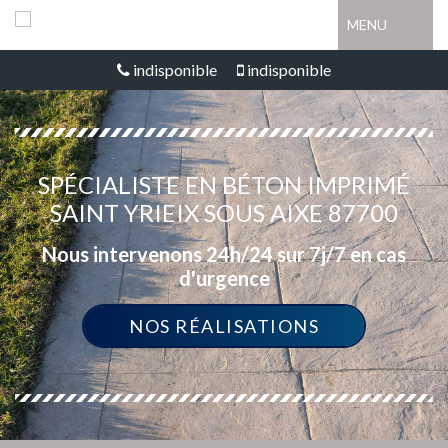
MENU
indisponible
indisponible
SPÉCIALISTE EN BÉTON IMPRIMÉ
SAINT YRIEIX SOUS AIXE 87700
Nous intervenons 24h/24 sur 7j/7 en cas
d'urgence
NOS RÉALISATIONS