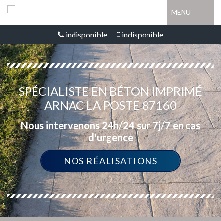
MENU
indisponible
indisponible
SPÉCIALISTE EN BÉTON IMPRIMÉ
ARNAC LA POSTE 87160
Nous intervenons 24h/24 sur 7j/7 en cas
d'urgence
NOS RÉALISATIONS