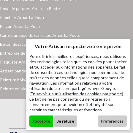
Pose de parquet Arnac La Poste
Plombier Arnac La Poste
Maçon Arnac La Poste
Carreleur pose de carrelage Arnac La Poste
Béton désactivé Arnac La Poste
Votre Artisan respecte votre vie privée
Entreprise de maçonnerie Arnac La Poste
Pour offrir les meilleures expériences, nous utilisons
des technologies telles que les cookies pour stocker
Plaquiste Arnac La Poste
et/ou accéder aux informations des appareils. Le fait
Artisan bande placo Arnac La Poste
de consentir à ces technologies nous permettra de
traiter des données telles que le comportement de
Peinture boiserie et ferronnerie Arnac La Poste
navigation. Les informations relatives à votre
utilisation du site sont partagées avec Google.
Peintre en bâtiment Arnac La Poste
(
En savoir + sur l'utilisation des cookies par google
)
Le fait de ne pas consentir ou de retirer son
consentement peut avoir un effet négatif sur
certaines caractéristiques et fonctions.
J'accepte
Je refuse
Préférences