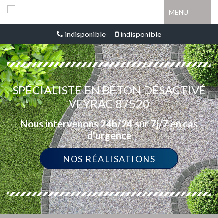
MENU
indisponible
indisponible
SPÉCIALISTE EN BÉTON DÉSACTIVÉ
VEYRAC 87520
Nous intervenons 24h/24 sur 7j/7 en cas
d'urgence
NOS RÉALISATIONS