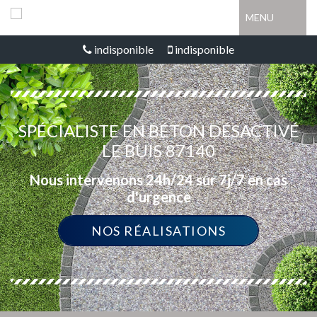
MENU
indisponible
indisponible
SPÉCIALISTE EN BÉTON DÉSACTIVÉ
LE BUIS 87140
Nous intervenons 24h/24 sur 7j/7 en cas
d'urgence
NOS RÉALISATIONS