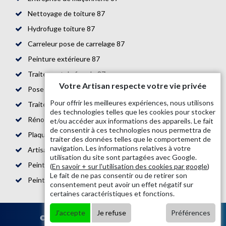
Nettoyage de toiture 87
Hydrofuge toiture 87
Carreleur pose de carrelage 87
Peinture extérieure 87
Traitement de façade 87
Votre Artisan respecte votre vie privée
Pose de parquet 87
Pour offrir les meilleures expériences, nous utilisons
Traitement de toiture 87
des technologies telles que les cookies pour stocker
Rénovation de maison 87
et/ou accéder aux informations des appareils. Le fait
de consentir à ces technologies nous permettra de
Plaquiste 87
traiter des données telles que le comportement de
navigation. Les informations relatives à votre
Artisan bande placo 87
utilisation du site sont partagées avec Google.
Peintre en bâtiment 87
(
En savoir + sur l'utilisation des cookies par google
)
Le fait de ne pas consentir ou de retirer son
Peinture boiserie et ferronnerie 87
consentement peut avoir un effet négatif sur
certaines caractéristiques et fonctions.
J'accepte
Je refuse
Préférences
© 2020 - Tout droit réservé |
Mentions légales