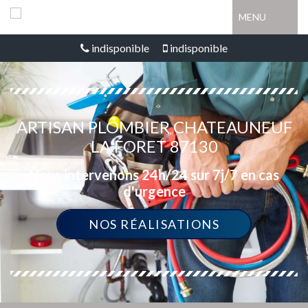
MENU
indisponible
indisponible
ARTISAN PLOMBIER CHATEAUNEUF
LA FORET 87130
Nous intervenons 24h/24 sur 7j/7 en cas
d'urgence
NOS RÉALISATIONS