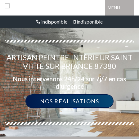
MENU
indisponible
indisponible
ARTISAN PEINTRE INTÉRIEUR SAINT
VITTE SUR BRIANCE 87380
Nous intervenons 24h/24 sur 7j/7 en cas
d'urgence
NOS RÉALISATIONS