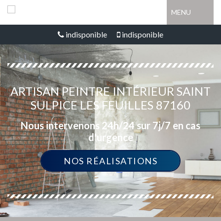
MENU
indisponible
indisponible
ARTISAN PEINTRE INTÉRIEUR SAINT
SULPICE LES FEUILLES 87160
Nous intervenons 24h/24 sur 7j/7 en cas
d'urgence
NOS RÉALISATIONS