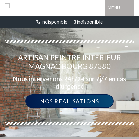
MENU
indisponible
indisponible
ARTISAN PEINTRE INTÉRIEUR
MAGNAC BOURG 87380
Nous intervenons 24h/24 sur 7j/7 en cas
d'urgence
NOS RÉALISATIONS