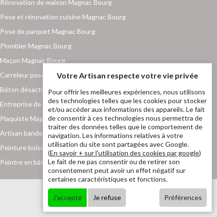
Rénovation de maison Magnac Bourg
Pose et rénovation cuisine Magnac Bourg
Pose de parquet Magnac Bourg
Plombier Magnac Bourg
Maçon Magnac Bourg
Carreleur pose de carrelage Magnac Bourg
Votre Artisan respecte votre vie privée
Béton désactivé Magnac Bourg
Pour offrir les meilleures expériences, nous utilisons
des technologies telles que les cookies pour stocker
Entreprise de maçonnerie Magnac Bourg
et/ou accéder aux informations des appareils. Le fait
de consentir à ces technologies nous permettra de
Plaquiste Magnac Bourg
traiter des données telles que le comportement de
Artisan bande placo Magnac Bourg
navigation. Les informations relatives à votre
utilisation du site sont partagées avec Google.
Peinture boiserie et ferronnerie Magnac Bourg
(
En savoir + sur l'utilisation des cookies par google
)
Le fait de ne pas consentir ou de retirer son
Peintre en bâtiment Magnac Bourg
consentement peut avoir un effet négatif sur
certaines caractéristiques et fonctions.
J'accepte
Je refuse
Préférences