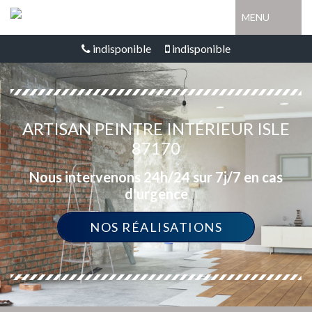
MENU
indisponible
indisponible
ARTISAN PEINTRE INTÉRIEUR ISLE
87170
Nous intervenons 24h/24 sur 7j/7 en cas
d'urgence
NOS RÉALISATIONS