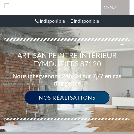
MENU
indisponible
indisponible
ARTISAN PEINTRE INTÉRIEUR
EYMOUTIERS 87120
Nous intervenons 24h/24 sur 7j/7 en cas
d'urgence
NOS RÉALISATIONS