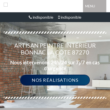
MENU
indisponible
indisponible
ARTISAN PEINTRE INTÉRIEUR
BONNAC LA COTE 87270
Nous intervenons 24h/24 sur 7j/7 en cas
d'urgence
NOS RÉALISATIONS