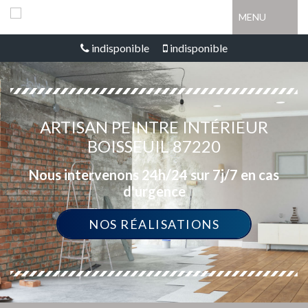
MENU
indisponible
indisponible
ARTISAN PEINTRE INTÉRIEUR
BOISSEUIL 87220
Nous intervenons 24h/24 sur 7j/7 en cas
d'urgence
NOS RÉALISATIONS