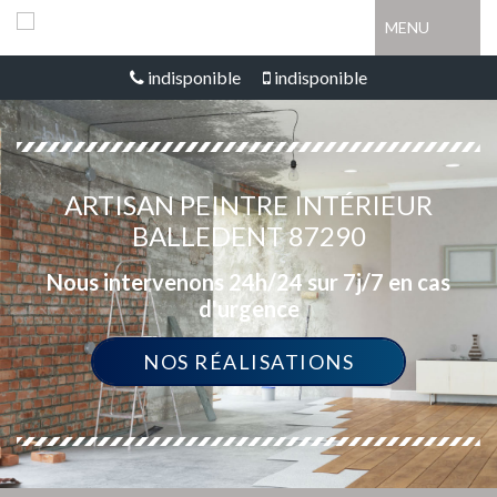
MENU
indisponible
indisponible
ARTISAN PEINTRE INTÉRIEUR
BALLEDENT 87290
Nous intervenons 24h/24 sur 7j/7 en cas
d'urgence
NOS RÉALISATIONS