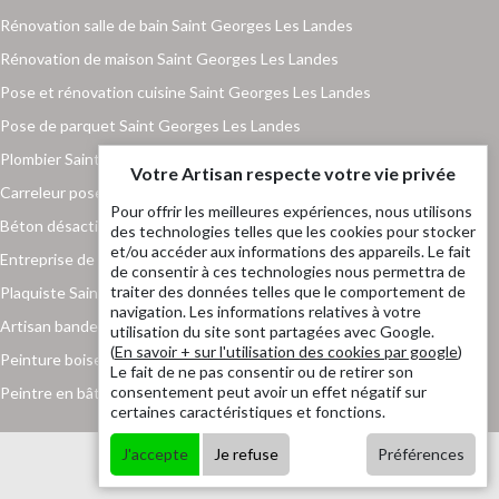
Rénovation salle de bain Saint Georges Les Landes
Rénovation de maison Saint Georges Les Landes
Pose et rénovation cuisine Saint Georges Les Landes
Pose de parquet Saint Georges Les Landes
Plombier Saint Georges Les Landes
Votre Artisan respecte votre vie privée
Carreleur pose de carrelage Saint Georges Les Landes
Pour offrir les meilleures expériences, nous utilisons
Béton désactivé Saint Georges Les Landes
des technologies telles que les cookies pour stocker
et/ou accéder aux informations des appareils. Le fait
Entreprise de maçonnerie Saint Georges Les Landes
de consentir à ces technologies nous permettra de
traiter des données telles que le comportement de
Plaquiste Saint Georges Les Landes
navigation. Les informations relatives à votre
Artisan bande placo Saint Georges Les Landes
utilisation du site sont partagées avec Google.
(
En savoir + sur l'utilisation des cookies par google
)
Peinture boiserie et ferronnerie Saint Georges Les Landes
Le fait de ne pas consentir ou de retirer son
consentement peut avoir un effet négatif sur
Peintre en bâtiment Saint Georges Les Landes
certaines caractéristiques et fonctions.
J'accepte
Je refuse
Préférences