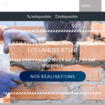
MENU
indisponible
indisponible
ARTISAN MAÇON SAINT GEORGES
LES LANDES 87160
Nous intervenons 24h/24 sur 7j/7 en cas
d'urgence
NOS RÉALISATIONS