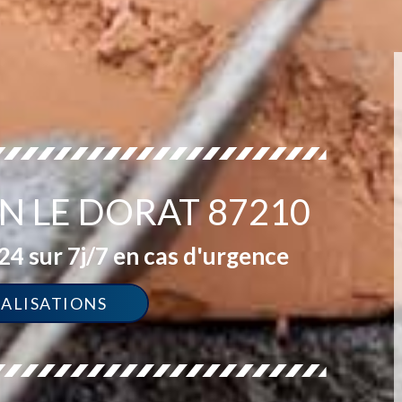
N LE DORAT 87210
4 sur 7j/7 en cas d'urgence
ÉALISATIONS