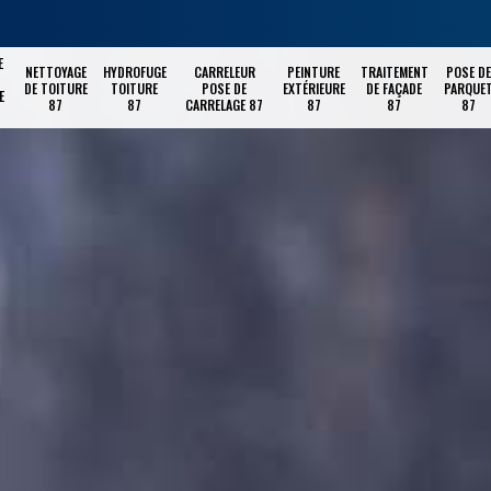
E
NETTOYAGE
HYDROFUGE
CARRELEUR
PEINTURE
TRAITEMENT
POSE DE
DE TOITURE
TOITURE
POSE DE
EXTÉRIEURE
DE FAÇADE
PARQUE
E
87
87
CARRELAGE 87
87
87
87