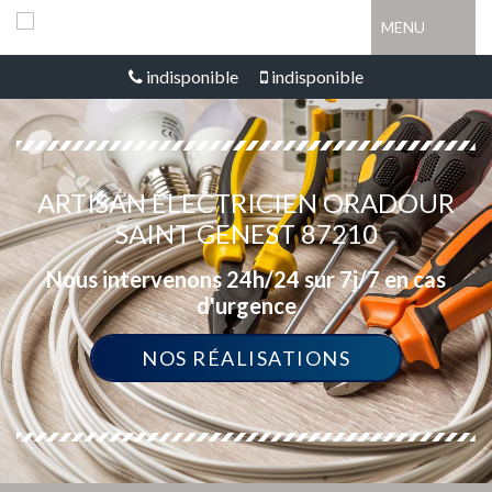
MENU
indisponible
indisponible
ARTISAN ÉLECTRICIEN ORADOUR
SAINT GENEST 87210
Nous intervenons 24h/24 sur 7j/7 en cas
d'urgence
NOS RÉALISATIONS